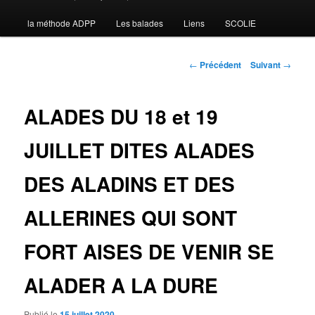
la méthode ADPP
Les balades
Liens
SCOLIE
contenu
principal
Navigation
←
Précédent
Suivant
→
des
articles
ALADES DU 18 et 19
JUILLET DITES ALADES
DES ALADINS ET DES
ALLERINES QUI SONT
FORT AISES DE VENIR SE
ALADER A LA DURE
Publié le
15 juillet 2020