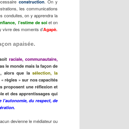
nécessaire
construction
. On y
rustrations, les communications
s conduites, on y apprendra la
onfiance, l’estime de soi
et on
l y vivre des moments d’
Agapè.
façon apaisée.
 soit
raciale, communautaire,
s le monde mais la façon de
, alors que la
sélection, la
s « règles » sur nos capacités
s proposent une réflexion et
le et des apprentissages qui
e l’autonomie, du respect, de
pération.
 chacun devienne le médiateur ou