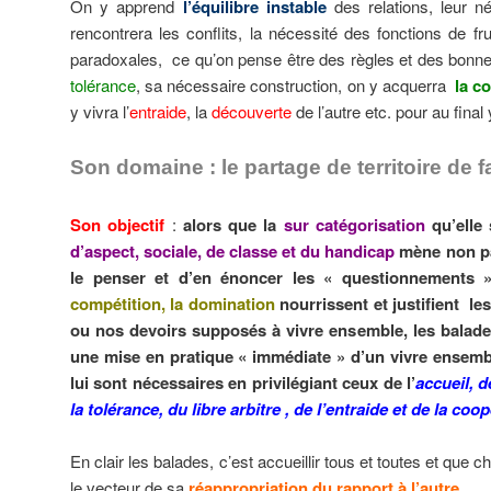
On y apprend
l’équilibre instable
des relations, leur 
rencontrera les conflits, la nécessité des fonctions de f
paradoxales, ce qu’on pense être des règles et des bonne
tolérance
, sa nécessaire construction, on y acquerra
la c
y vivra l’
entraide
, la
découverte
de l’autre etc. pour au fina
Son domaine : le partage de territoire de 
Son object
i
f
:
alors que la
sur catégorisation
qu’elle
d’aspect, sociale, de classe et du handicap
mène non pa
le penser et d’en énoncer les « questionnements »
compétition, la domination
nourrissent et justifient le
ou nos devoirs supposés à vivre ensemble, les balade
une mise en pratique « immédiate » d’un vivre ensemb
lui sont nécessaires en privilégiant ceux de l’
accueil, d
la tolérance, du libre arbitre , de l’entraide et de la coo
En clair les balades, c’est accueillir tous et toutes et que
le vecteur de sa
réappropriation du rapport à l’autre
.