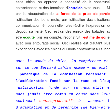
sans chien, on apprend la nécessité de la construct
compétences et des fonctions d’
entraide
avec tous. Mais
par la récupération de
la force de la prise de parol
l’utilisation des bons mots, par l’utilisation des situati
communication émotionnelle, c’est-à-dire l’expression d
dégoût, sa fierté. Ceci est un des enjeux des balades; sa
être
écouté
, pris en compte, reconstruit l
’estime de soi
et
avec son entourage social. Ceci réalisé est d’autant plu
expériences avec les chiens qui nous confrontent au succè
Dans le monde du chien, la compétence et
sur ce que Bernard Lahire nomme « un état 
paradigme de la domination régissant
l’amélioration fondé sur la race et l’eu
justification fondé sur la naturalité e
sans jamais être remis en cause dans leu
seulement
contreproductifs
à assumer les
d’adaptation et de pérennité (de bien-être