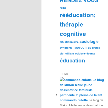
roms
rééducation;
thérapie
cognitive
sociologie
situationnisme
syndrome
TOUTOUTTES
ursule
viol
william
wokisme
écoute
éducation
LIENS
commando culotte
Le blog de
Mirion Malle jeune dessinatrice