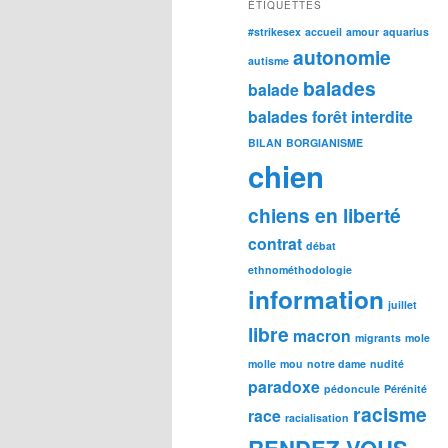
ÉTIQUETTES
#strikesex
accueil
amour
aquarius
autonomie
autisme
balades
balade
balades forêt interdite
BILAN
BORGIANISME
chien
chiens en liberté
contrat
débat
ethnométhodologie
information
juillet
libre
macron
migrants
mole
molle
mou
notre dame
nudité
paradoxe
pédoncule
Pérénité
racisme
race
racialisation
RENDEZ VOUS