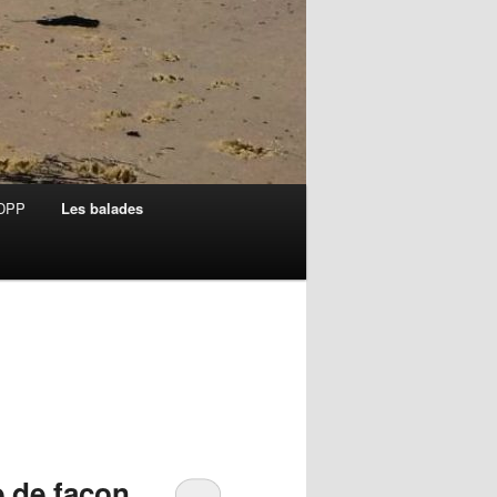
ADPP
Les balades
re de façon