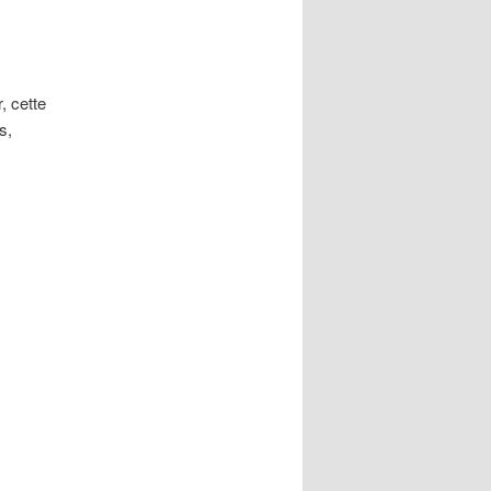
, cette
s,