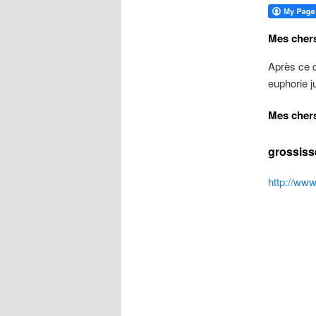
Mes cher
Après ce dé
euphorie j
Mes cher
grossisse
http://www