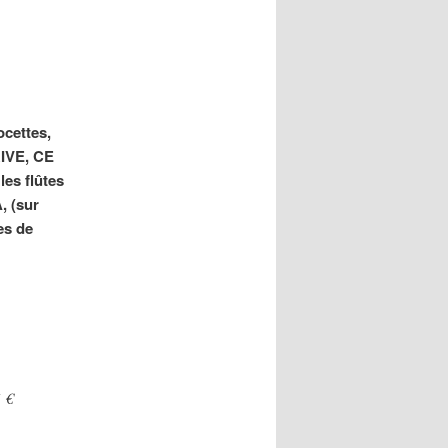
ocettes,
RIVE, CE
 les flûtes
 (sur
es de
 €