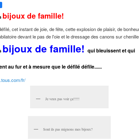
bijoux de famille!
s
filé, cet instant de joie, de fête, cette explosion de plaisir, de bonheur
ubilatoire devant le pas de l'oie et le dressage des canons sur chenille
bijoux de famille!
qui bleuissent et qui
s
nt au fur et à mesure que le défilé défile......
.tous.com/fr/
Je veux pas voir ça!!!!!
Sont ils pas mignons mes bijoux?