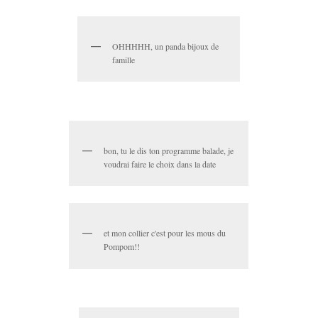
OHHHHH, un panda bijoux de
famille
bon, tu le dis ton programme balade, je
voudrai faire le choix dans la date
et mon collier c'est pour les mous du
Pompom!!