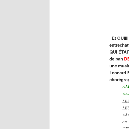
Et OUIII
entrecha
QUI ÉTAI
de pan
D
une musiq
Leonard B
chorégra
AL
AA
LE
LE
AA
ou
CI