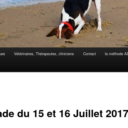
ues
Vétérinaires, Thérapeutes, cliniciens
Contact
la méthode 
de du 15 et 16 Juillet 201