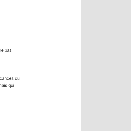
fre pas
acances du
mais qui