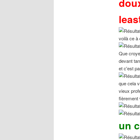
doux
leas
voilà ce à
Que croyez
devant tan
et c'est p
que cela v
vieux prof
fièrement 
un c