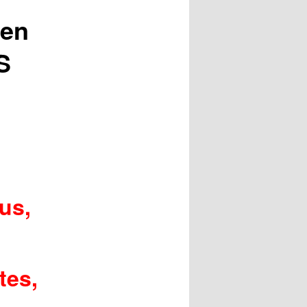
 en
S
us,
tes,