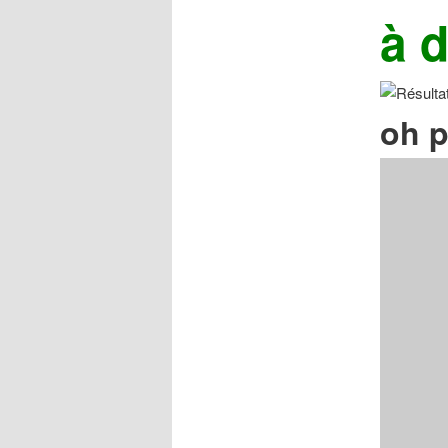
à d
oh p