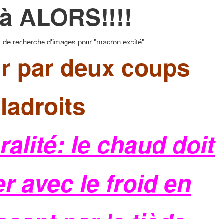
çà ALORS!!!!
nir par deux coups
ladroits
alité: le chaud doit
er avec le froid en