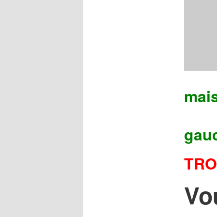
mais
gau
TRO
Vo