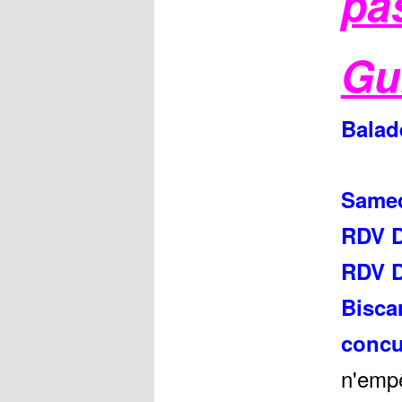
pas
Gu
Balad
Samed
RDV D
RDV D
Bisca
concu
n'emp