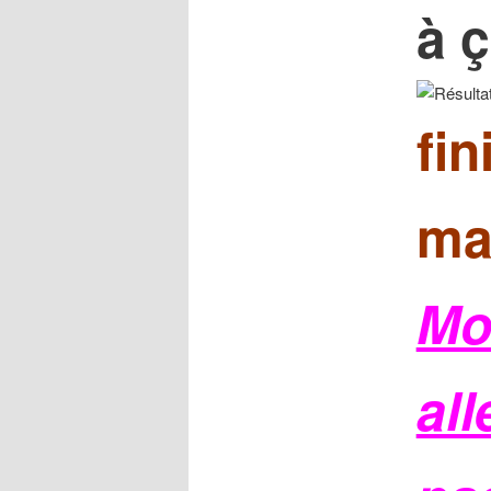
à 
fi
ma
Mor
all