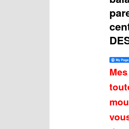
par
cen
DES
Mes 
tout
moum
vous