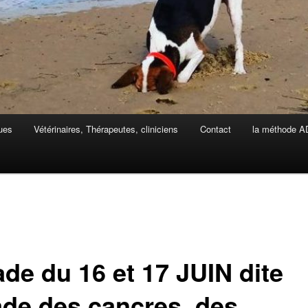
ues
Vétérinaires, Thérapeutes, cliniciens
Contact
la méthode 
ade du 16 et 17 JUIN dite
ade des cancres, des