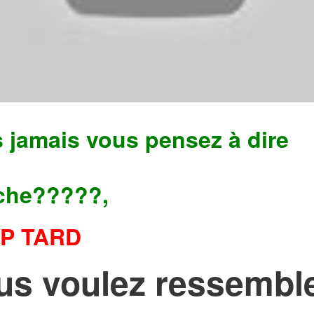
 jamais vous pensez à dire
che?????,
P TARD
us voulez ressembl