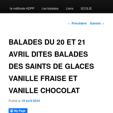
la méthode ADPP
Les balades
Liens
SCOLIE
contenu
principal
Navigation
←
Précédent
Suivant
→
des
articles
BALADES DU 20 ET 21
AVRIL DITES BALADES
DES SAINTS DE GLACES
VANILLE FRAISE ET
VANILLE CHOCOLAT
Publié le
19 avril 2024