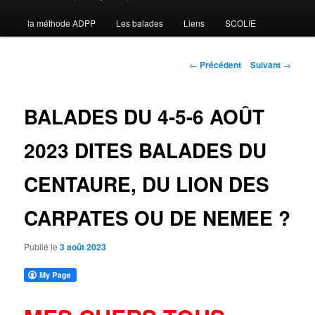
la méthode ADPP
Les balades
Liens
SCOLIE
contenu
principal
Navigation
←
Précédent
Suivant
→
des
articles
BALADES DU 4-5-6 AOÛT
2023 DITES BALADES DU
CENTAURE, DU LION DES
CARPATES OU DE NEMEE ?
Publié le
3 août 2023