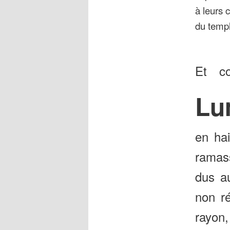
à leurs 
du temp
Et c
Lu
en ha
ramas
dus a
non r
rayon