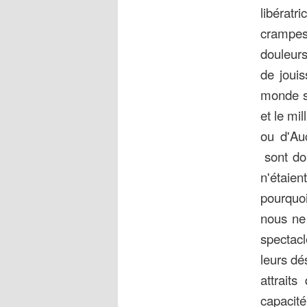
libérat
crampes
douleur
de jouis
monde se
et le mi
ou d'Au
sont dou
n'étaien
pourquoi
nous ne 
spectacl
leurs dé
attraits
capacité