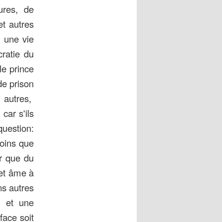
ures, de
t autres
 une vie
cratie du
le prince
de prison
 autres,
car s'ils
question:
moins que
ir que du
 et âme à
ns autres
in et une
face soit