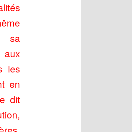
lités
même
e sa
n aux
s les
nt en
e dit
tion,
ières,