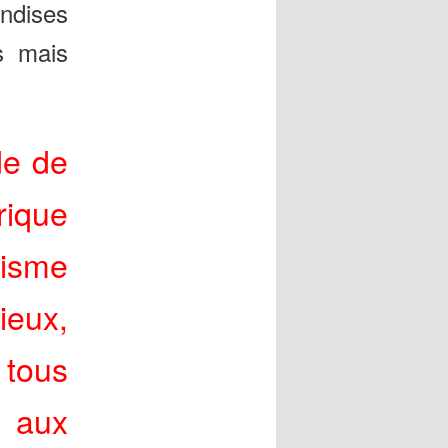
andises
és mais
de de
rique
isme
eux,
 tous
 aux