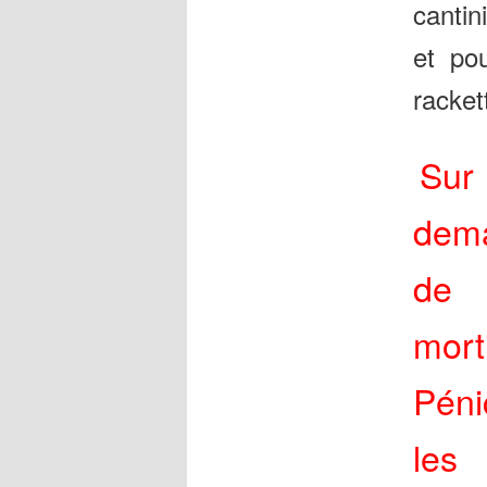
cantin
et pou
racket
Sur 
dema
de 
mor
Péni
les