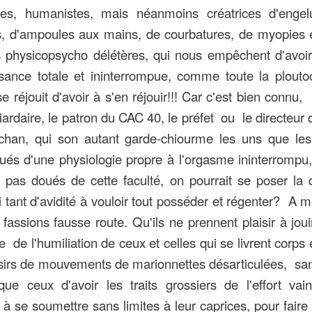
rices, humanistes, mais néanmoins créatrices d'engel
, d'ampoules aux mains, de courbatures, de myopies e
s physicopsycho délétères, qui nous empêchent d'avoir
sance totale et ininterrompue, comme toute la plouto
 réjouit d'avoir à s'en réjouir!!! Car c'est bien connu, 
lliardaire, le patron du CAC 40, le préfet ou le directeur 
chan, qui son autant garde-chiourme les uns que les
és d'une physiologie propre à l'orgasme ininterrompu, 
t pas doués de cette faculté, on pourrait se poser la 
 tant d'avidité à vouloir tout posséder et régenter? A 
fassions fausse route. Qu'ils ne prennent plaisir à jou
e de l'humiliation de ceux et celles qui se livrent corps
sirs de mouvements de marionnettes désarticulées, sa
 que ceux d'avoir les traits grossiers de l'effort va
 à se soumettre sans limites à leur caprices, pour faire 