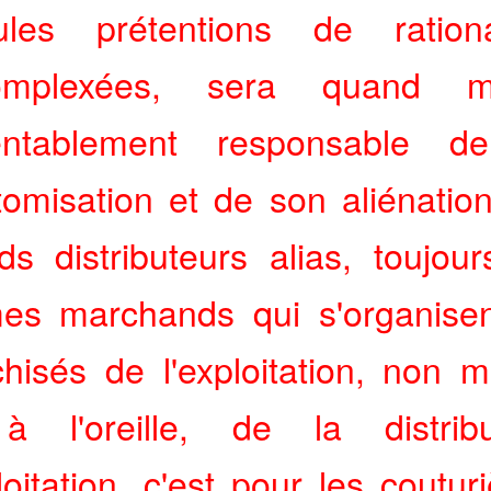
cules prétentions de rationa
omplexées, sera quand 
entablement responsable d
tomisation et de son aliénatio
ds distributeurs alias, toujour
s marchands qui s'organise
chisés de l'exploitation, non m
 l'oreille, de la distribu
loitation, c'est pour les coutur