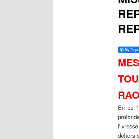
REP
REP
MES
TOU
RAO
En ce 1°
profonde
l'ivress
dehors d