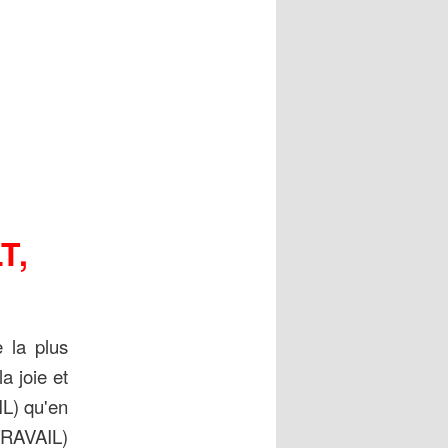
T,
e la plus
a joie et
IL) qu'en
 TRAVAIL)