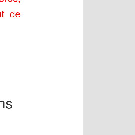
ut de
ns