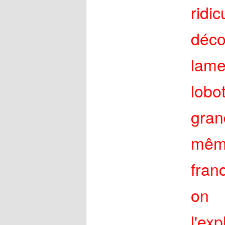
ridi
déc
lam
lobo
gran
même
fran
on à
l'exp