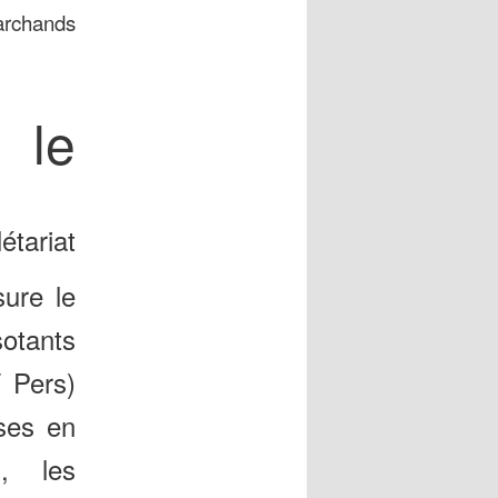
marchands
 le
étariat
ure le
otants
 Pers)
ses en
s, les