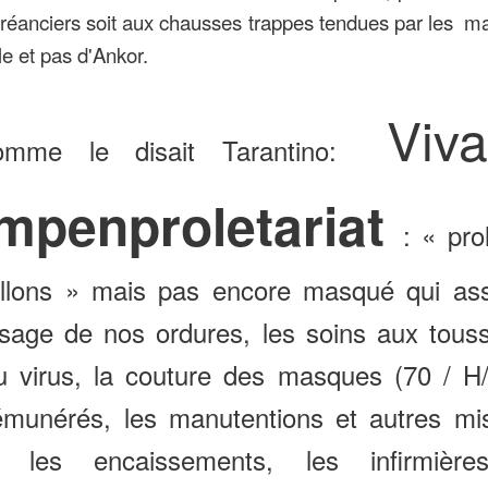
créanciers soit aux chausses trappes tendues par les 
le et pas d'Ankor.
Viva
omme le disait Tarantino:
mpenproletariat
: « prol
illons » mais pas encore masqué qui ass
sage de nos ordures, les soins aux touss
u virus, la couture des masques (70 / H/
émunérés, les manutentions et autres mi
, les encaissements, les infirmière