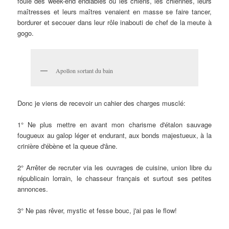
foule des week-end endiablés où les chiens, les chiennes, leurs
maîtresses et leurs maîtres venaient en masse se faire tancer,
bordurer et secouer dans leur rôle inabouti de chef de la meute à
gogo.
Apollon sortant du bain
Donc je viens de recevoir un cahier des charges musclé:
1° Ne plus mettre en avant mon charisme d'étalon sauvage
fougueux au galop léger et endurant, aux bonds majestueux, à la
crinière d'ébène et la queue d'âne.
2° Arrêter de recruter via les ouvrages de cuisine, union libre du
républicain lorrain, le chasseur français et surtout ses petites
annonces.
3° Ne pas rêver, mystic et fesse bouc, j'ai pas le flow!