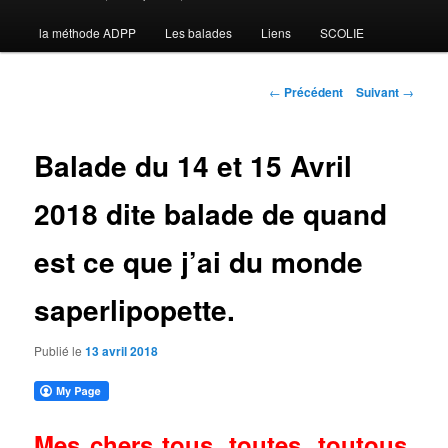
la méthode ADPP
Les balades
Liens
SCOLIE
contenu
principal
Navigation
←
Précédent
Suivant
→
des
articles
Balade du 14 et 15 Avril
2018 dite balade de quand
est ce que j’ai du monde
saperlipopette.
Publié le
13 avril 2018
Mes chers tous, toutes, toutous,