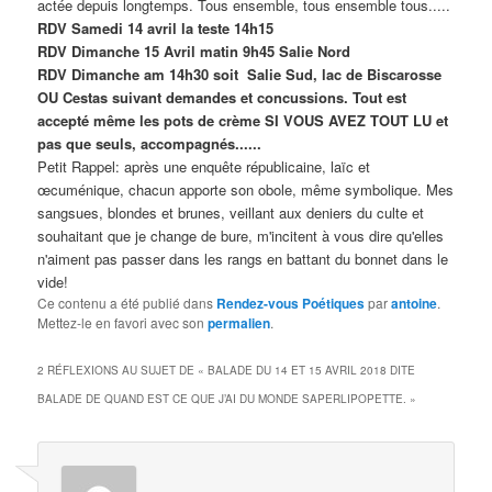
actée depuis longtemps. Tous ensemble, tous ensemble tous.....
RDV Samedi 14 avril
la teste 14h15
RDV Dimanche 15 Avril matin 9h45 Salie Nord
RDV Dimanche am 14h30 soit Salie Sud, lac de Biscarosse
OU Cestas suivant demandes et concussions. Tout est
accepté même les pots de crème SI VOUS AVEZ TOUT LU et
pas que seuls, accompagnés......
Petit Rappel: après une enquête républicaine, laïc et
œcuménique, chacun apporte son obole, même symbolique. Mes
sangsues, blondes et brunes, veillant aux deniers du culte et
souhaitant que je change de bure, m'incitent à vous dire qu'elles
n'aiment pas passer dans les rangs en battant du bonnet dans le
vide!
Ce contenu a été publié dans
Rendez-vous Poétiques
par
antoine
.
Mettez-le en favori avec son
permalien
.
2 RÉFLEXIONS AU SUJET DE «
BALADE DU 14 ET 15 AVRIL 2018 DITE
BALADE DE QUAND EST CE QUE J’AI DU MONDE SAPERLIPOPETTE.
»