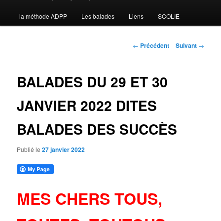
la méthode ADPP
Les balades
Liens
SCOLIE
contenu
principal
Navigation
←
Précédent
Suivant
→
des
articles
BALADES DU 29 ET 30
JANVIER 2022 DITES
BALADES DES SUCCÈS
Publié le
27 janvier 2022
MES CHERS TOUS,