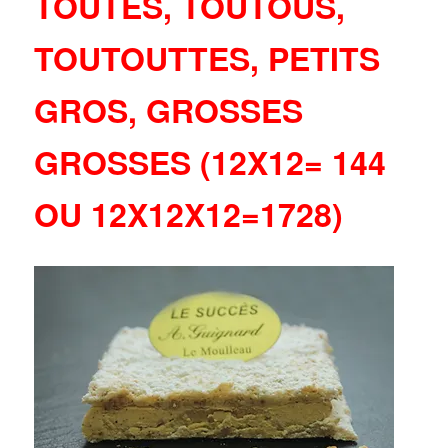
TOUTES, TOUTOUS,
TOUTOUTTES, PETITS
GROS, GROSSES
GROSSES (12X12= 144
OU 12X12X12=1728)