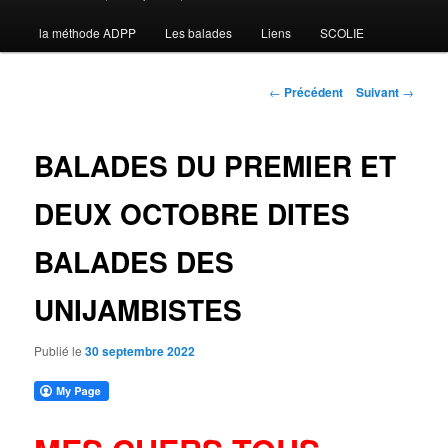
la méthode ADPP
Les balades
Liens
SCOLIE
contenu
principal
Navigation
←
Précédent
Suivant
→
des
articles
BALADES DU PREMIER ET
DEUX OCTOBRE DITES
BALADES DES
UNIJAMBISTES
Publié le
30 septembre 2022