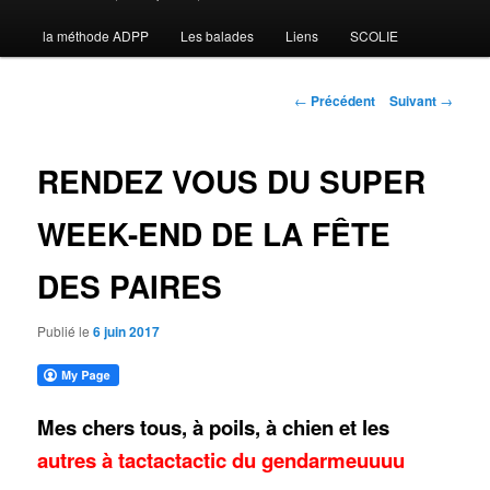
la méthode ADPP
Les balades
Liens
SCOLIE
contenu
principal
Navigation
←
Précédent
Suivant
→
des
articles
RENDEZ VOUS DU SUPER
WEEK-END DE LA FÊTE
DES PAIRES
Publié le
6 juin 2017
Mes chers tous, à poils, à chien et les
autres à tactactactic du gendarmeuuuu