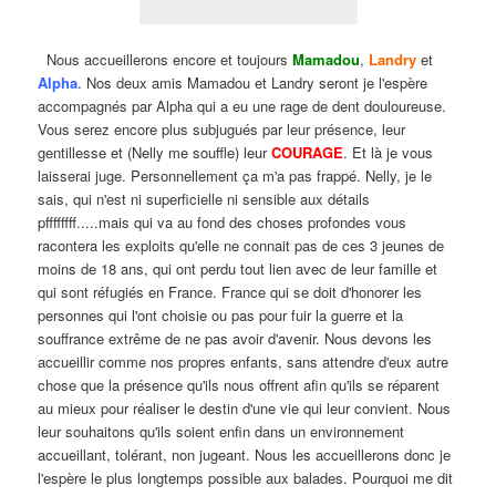
Nous accueillerons encore et toujours
Mamadou
,
Landry
et
Alpha
. Nos deux amis Mamadou et Landry seront je l'espère
accompagnés par Alpha qui a eu une rage de dent douloureuse.
Vous serez encore plus subjugués par leur présence, leur
gentillesse et (Nelly me souffle) leur
COURAGE
. Et là je vous
laisserai juge. Personnellement ça m'a pas frappé. Nelly, je le
sais, qui n'est ni superficielle ni sensible aux détails
pffffffff.....mais qui va au fond des choses profondes vous
racontera les exploits qu'elle ne connait pas de ces 3 jeunes de
moins de 18 ans, qui ont perdu tout lien avec de leur famille et
qui sont réfugiés en France. France qui se doit d'honorer les
personnes qui l'ont choisie ou pas pour fuir la guerre et la
souffrance extrême de ne pas avoir d'avenir. Nous devons les
accueillir comme nos propres enfants, sans attendre d'eux autre
chose que la présence qu'ils nous offrent afin qu'ils se réparent
au mieux pour réaliser le destin d'une vie qui leur convient. Nous
leur souhaitons qu'ils soient enfin dans un environnement
accueillant, tolérant, non jugeant. Nous les accueillerons donc je
l'espère le plus longtemps possible aux balades. Pourquoi me dit