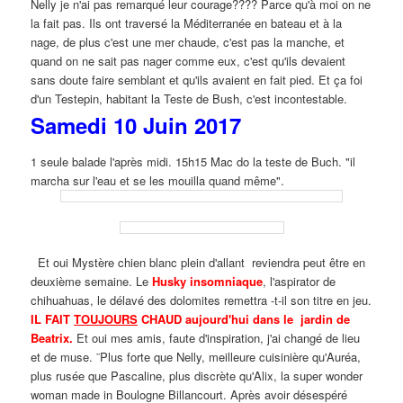
Nelly je n'ai pas remarqué leur courage???? Parce qu'à moi on ne
la fait pas. Ils ont traversé la Méditerranée en bateau et à la
nage, de plus c'est une mer chaude, c'est pas la manche, et
quand on ne sait pas nager comme eux, c'est qu'ils devaient
sans doute faire semblant et qu'ils avaient en fait pied. Et ça foi
d'un Testepin, habitant la Teste de Bush, c'est incontestable.
Samedi 10 Juin 2017
1 seule balade l'après midi. 15h15 Mac do la teste de Buch. "il
marcha sur l'eau et se les mouilla quand même".
Et oui Mystère chien blanc plein d'allant reviendra peut être en
deuxième semaine. Le
Husky insomniaque
, l'aspirator de
chihuahuas, le délavé des dolomites remettra -t-il son titre en jeu.
IL FAIT
TOUJOURS
CHAUD aujourd'hui dans le jardin de
Beatrix.
Et oui mes amis, faute d'inspiration, j'ai changé de lieu
et de muse. ¨Plus forte que Nelly, meilleure cuisinière qu'Auréa,
plus rusée que Pascaline, plus discrète qu'Alix, la super wonder
woman made in Boulogne Billancourt. Après avoir désespéré