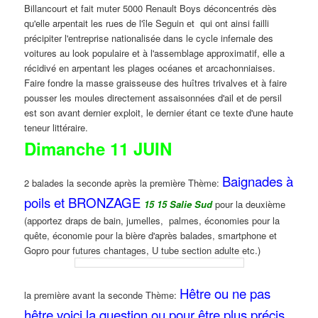
Billancourt et fait muter 5000 Renault Boys déconcentrés dès
qu'elle arpentait les rues de l'île Seguin et qui ont ainsi failli
précipiter l'entreprise nationalisée dans le cycle infernale des
voitures au look populaire et à l'assemblage approximatif, elle a
récidivé en arpentant les plages océanes et arcachonniaises.
Faire fondre la masse graisseuse des huîtres trivalves et à faire
pousser les moules directement assaisonnées d'ail et de persil
est son avant dernier exploit, le dernier étant ce texte d'une haute
teneur littéraire.
Dimanche 11 JUIN
Baignades à
2 balades la seconde après la première Thème:
poils et BRONZAGE
15 15 Salie Sud
pour la deuxième
(apportez draps de bain, jumelles, palmes, économies pour la
quête, économie pour la bière d'après balades, smartphone et
Gopro pour futures chantages, U tube section adulte etc.)
Hêtre ou ne pas
la première avant la seconde Thème:
hêtre voici la question ou pour être plus précis