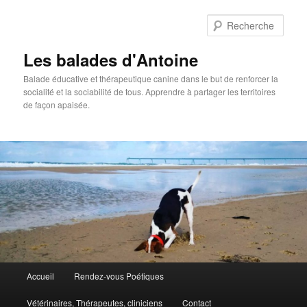
Rech
Les balades d'Antoine
Balade éducative et thérapeutique canine dans le but de renforcer la
socialité et la sociabilité de tous. Apprendre à partager les territoires
de façon apaisée.
Menu
Accueil
Rendez-vous Poétiques
Aller
principal
Vétérinaires, Thérapeutes, cliniciens
Contact
au