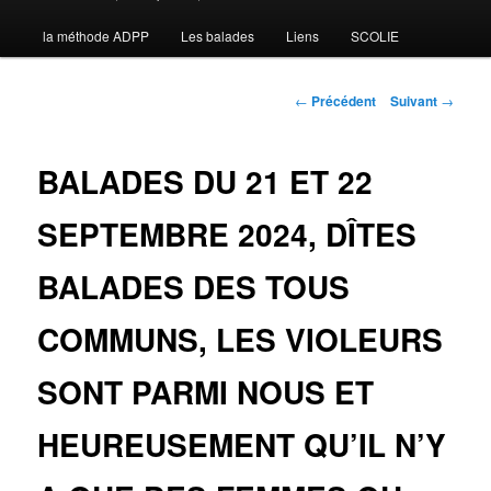
la méthode ADPP
Les balades
Liens
SCOLIE
contenu
principal
Navigation
←
Précédent
Suivant
→
des
articles
BALADES DU 21 ET 22
SEPTEMBRE 2024, DÎTES
BALADES DES TOUS
COMMUNS, LES VIOLEURS
SONT PARMI NOUS ET
HEUREUSEMENT QU’IL N’Y