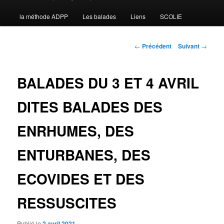
la méthode ADPP
Les balades
Liens
SCOLIE
contenu
principal
Navigation
←
Précédent
Suivant
→
des
articles
BALADES DU 3 ET 4 AVRIL
DITES BALADES DES
ENRHUMES, DES
ENTURBANES, DES
ECOVIDES ET DES
RESSUSCITES
Publié le
2 avril 2021