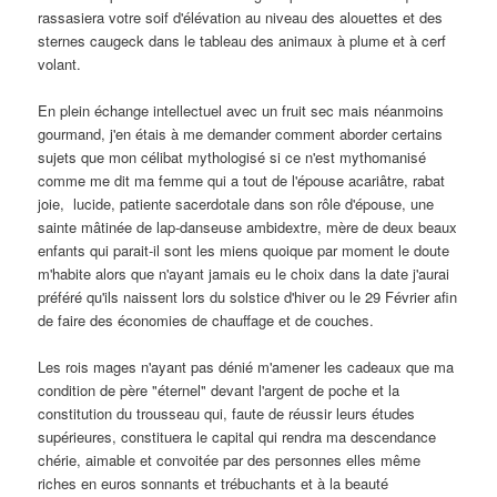
rassasiera votre soif d'élévation au niveau des alouettes et des
sternes caugeck dans le tableau des animaux à plume et à cerf
volant.
En plein échange intellectuel avec un fruit sec mais néanmoins
gourmand, j'en étais à me demander comment aborder certains
sujets que mon célibat mythologisé si ce n'est mythomanisé
comme me dit ma femme qui a tout de l'épouse acariâtre, rabat
joie, lucide, patiente sacerdotale dans son rôle d'épouse, une
sainte mâtinée de lap-danseuse ambidextre, mère de deux beaux
enfants qui parait-il sont les miens quoique par moment le doute
m'habite alors que n'ayant jamais eu le choix dans la date j'aurai
préféré qu'ils naissent lors du solstice d'hiver ou le 29 Février afin
de faire des économies de chauffage et de couches.
Les rois mages n'ayant pas dénié m'amener les cadeaux que ma
condition de père "éternel" devant l'argent de poche et la
constitution du trousseau qui, faute de réussir leurs études
supérieures, constituera le capital qui rendra ma descendance
chérie, aimable et convoitée par des personnes elles même
riches en euros sonnants et trébuchants et à la beauté