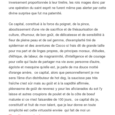
inversement proportionnée à leur tirelire, les rois mages donc par
une opération du saint esprit ne furent même pas alerter par cette
divine surprise que fut ma paternité.
Ce capital, constitué à la force du poignet, de la pince,
aboutissement d'une vie de sacrifice et de thésaurisation de
culture, d'humour, de bon goût, de délicatesse et de sensibilité à
fleur de pleine peau et de sel gemme, d'exemplarité tiré de
spiderman et des aventures de Cocco si frais dit de grande taille
pour ma part et de linges propres, de principes moraux, d'études,
d'éthique, de labeur, de magnanimité, d'intelligence et de courage
pour celle qui faute de partager ma vie avec personne d'autre,
égoïste et mesquine qu'elle est, je parle de ma douce moitié
d'orange amère, ce capital, alors que personnellement je me
sens l'âme d'un distributeur de hot dog, la saucisse pas très
fraîche c'est sûr mais au goût et à la sapidité affirmée,
pléonasme de goût de revenez y pour les aficianados du sot l'y
laisse et autres croupions de poulet et de la côte de boeuf
maturée si ce n'est faisandée de 100 jours, ce capital dis je,
constitutif et fruit de mon talent, que je leur donne en toute
simplicité est cette virtuosité enviée qui fait de moi un