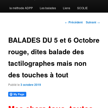
la méthode ADPP
Les balades
Liens
SCOLIE
contenu
principal
Navigation
←
Précédent
Suivant
→
des
articles
BALADES DU 5 et 6 Octobre
rouge, dites balade des
tactilographes mais non
des touches à tout
Publié le
3 octobre 2019