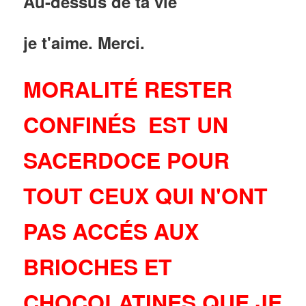
Au-dessus de ta vie
je t'aime. Merci.
MORALITÉ
RESTER
CONFIN
É
S EST UN
SACERDOCE POUR
TOUT CEUX QUI N'ONT
PAS ACC
É
S AUX
BRIOCHES ET
CHOCOLATINES QUE JE