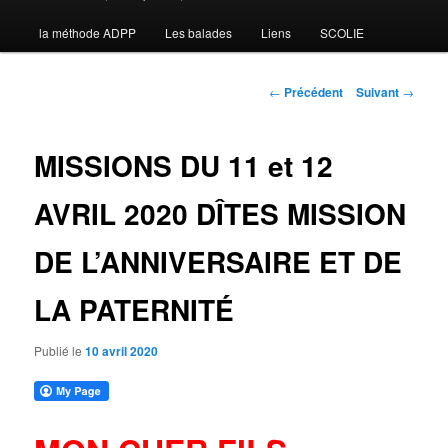
la méthode ADPP
Les balades
Liens
SCOLIE
contenu
principal
Navigation
←
Précédent
Suivant
→
des
articles
MISSIONS DU 11 et 12
AVRIL 2020 DÎTES MISSION
DE L’ANNIVERSAIRE ET DE
LA PATERNITÉ
Publié le
10 avril 2020