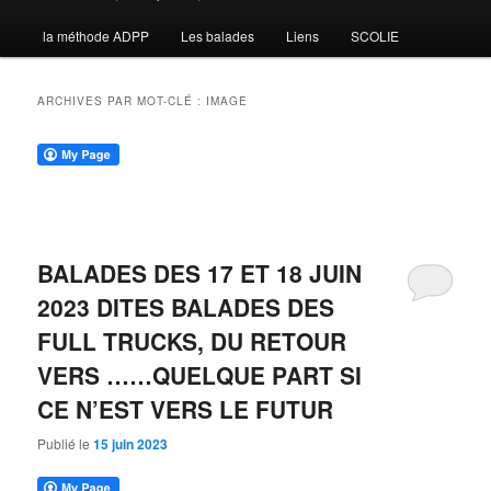
la méthode ADPP
Les balades
Liens
SCOLIE
contenu
contenu
principal
secondaire
ARCHIVES PAR MOT-CLÉ :
IMAGE
BALADES DES 17 ET 18 JUIN
2023 DITES BALADES DES
FULL TRUCKS, DU RETOUR
VERS ……QUELQUE PART SI
CE N’EST VERS LE FUTUR
Publié le
15 juin 2023