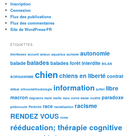
Inscription
Connexion
Flux des publications
Flux des commentaires
Site de WordPress-FR
ÉTIQUETTES
autonomie
#strikesex
accueil
amour
aquarius
autisme
balades
balade
balades forêt interdite
BILAN
chien
chiens en liberté
contrat
BORGIANISME
information
libre
débat
ethnométhodologie
juillet
macron
paradoxe
migrants
mole
molle
mou
notre dame
nudité
racisme
race
pédoncule
Pérénité
racialisation
RENDEZ VOUS
roms
rééducation; thérapie cognitive