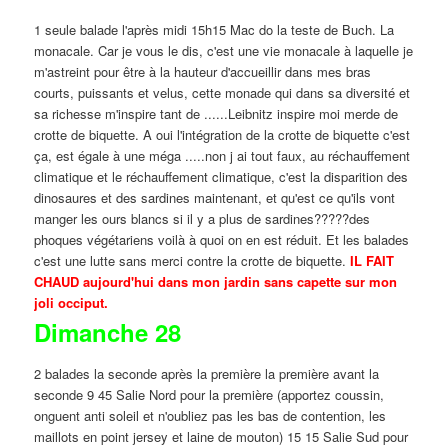
1 seule balade l'après midi 15h15 Mac do la teste de Buch. La
monacale. Car je vous le dis, c'est une vie monacale à laquelle je
m'astreint pour être à la hauteur d'accueillir dans mes bras
courts, puissants et velus, cette monade qui dans sa diversité et
sa richesse m'inspire tant de ......Leibnitz inspire moi merde de
crotte de biquette. A oui l'intégration de la crotte de biquette c'est
ça, est égale à une méga .....non j ai tout faux, au réchauffement
climatique et le réchauffement climatique, c'est la disparition des
dinosaures et des sardines maintenant, et qu'est ce qu'ils vont
manger les ours blancs si il y a plus de sardines?????des
phoques végétariens voilà à quoi on en est réduit. Et les balades
c'est une lutte sans merci contre la crotte de biquette.
IL FAIT
CHAUD aujourd'hui dans mon jardin sans capette sur mon
joli occiput.
Dimanche 28
2 balades la seconde après la première la première avant la
seconde 9 45 Salie Nord pour la première (apportez coussin,
onguent anti soleil et n'oubliez pas les bas de contention, les
maillots en point jersey et laine de mouton) 15 15 Salie Sud pour