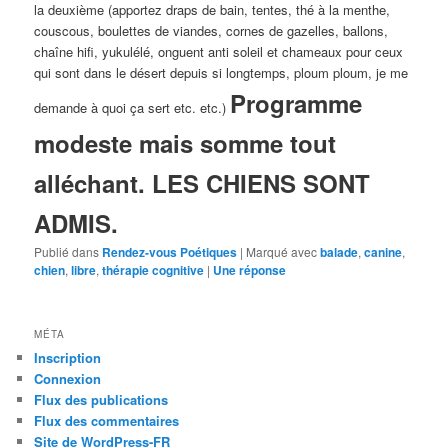
la deuxième (apportez draps de bain, tentes, thé à la menthe,
couscous, boulettes de viandes, cornes de gazelles, ballons,
chaîne hifi, yukulélé, onguent anti soleil et chameaux pour ceux
qui sont dans le désert depuis si longtemps, ploum ploum, je me
Programme
demande à quoi ça sert etc. etc.)
modeste mais somme tout
alléchant. LES CHIENS SONT
ADMIS.
Publié dans
Rendez-vous Poétiques
|
Marqué avec
balade
,
canine
,
chien
,
libre
,
thérapie cognitive
|
Une
réponse
MÉTA
Inscription
Connexion
Flux des publications
Flux des commentaires
Site de WordPress-FR