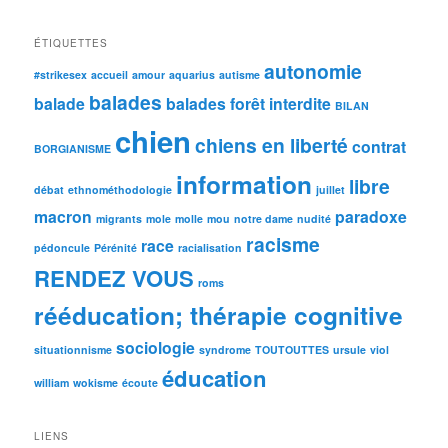
ÉTIQUETTES
autonomie
#strikesex
accueil
amour
aquarius
autisme
balades
balade
balades forêt interdite
BILAN
chien
chiens en liberté
contrat
BORGIANISME
information
libre
débat
ethnométhodologie
juillet
macron
paradoxe
migrants
mole
molle
mou
notre dame
nudité
racisme
race
pédoncule
Pérénité
racialisation
RENDEZ VOUS
roms
rééducation; thérapie cognitive
sociologie
situationnisme
syndrome
TOUTOUTTES
ursule
viol
éducation
william
wokisme
écoute
LIENS