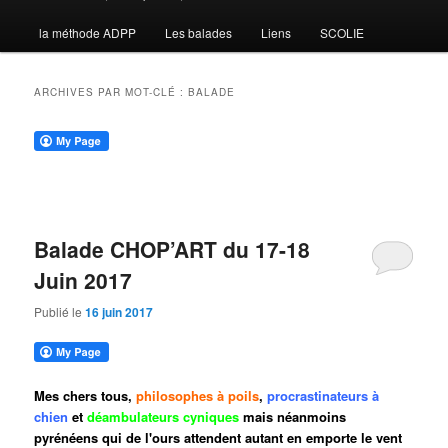
la méthode ADPP
Les balades
Liens
SCOLIE
contenu
contenu
principal
secondaire
ARCHIVES PAR MOT-CLÉ :
BALADE
Balade CHOP’ART du 17-18
Juin 2017
Publié le
16 juin 2017
Mes chers tous,
philosophes à poils
,
procrastinateurs à
chien
et
déambulateurs cyniques
mais néanmoins
pyrénéens qui de l'ours attendent autant en emporte le vent