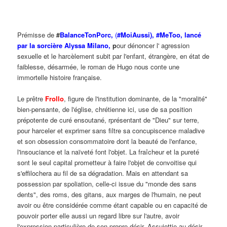
Prémisse de
#
BalanceTonPorc,
(
#MoiAussi), #MeToo, lancé
par la sorcière Alyssa Milano,
p
our dénoncer l' agression
sexuelle et le harcèlement subit par l'enfant, étrangère, en état de
faiblesse, désarmée, le roman de Hugo nous conte une
immortelle histoire française.
Le prêtre
Frollo
, figure de l'institution dominante, de la "moralité"
bien-pensante, de l'église, chrétienne ici, use de sa position
prépotente de curé ensoutané, rprésentant de "Dieu" sur terre,
pour harceler et exprimer sans filtre sa concupiscence maladive
et son obsession consommatoire dont la beauté de l'enfance,
l'insouciance et la naïveté font l'objet. La fraîcheur et la pureté
sont le seul capital prometteur à faire l'objet de convoitise qui
s'effilochera au fil de sa dégradation. Mais en attendant sa
possession par spoliation, celle-ci issue du "monde des sans
dents", des roms, des gitans, aux marges de l'humain, ne peut
avoir ou être considérée comme étant capable ou en capacité de
pouvoir porter elle aussi un regard libre sur l'autre, avoir
l'expression particulière de son propre désir. Assujettie au désir