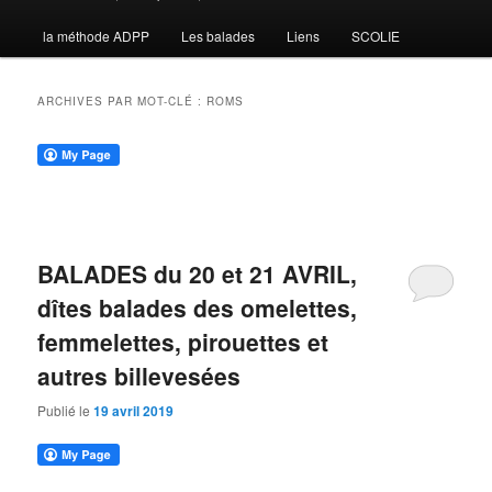
la méthode ADPP
Les balades
Liens
SCOLIE
contenu
contenu
principal
secondaire
ARCHIVES PAR MOT-CLÉ :
ROMS
BALADES du 20 et 21 AVRIL,
dîtes balades des omelettes,
femmelettes, pirouettes et
autres billevesées
Publié le
19 avril 2019