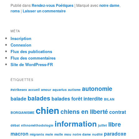
Publié dans
Rendez-vous Poétiques
|
Marqué avec
notre dame
,
roms
|
Laisser un commentaire
MÉTA
Inscription
Connexion
Flux des publications
Flux des commentaires
Site de WordPress-FR
ÉTIQUETTES
autonomie
#strikesex
accueil
amour
aquarius
autisme
balades
balade
balades forêt interdite
BILAN
chien
chiens en liberté
contrat
BORGIANISME
information
libre
débat
ethnométhodologie
juillet
macron
paradoxe
migrants
mole
molle
mou
notre dame
nudité