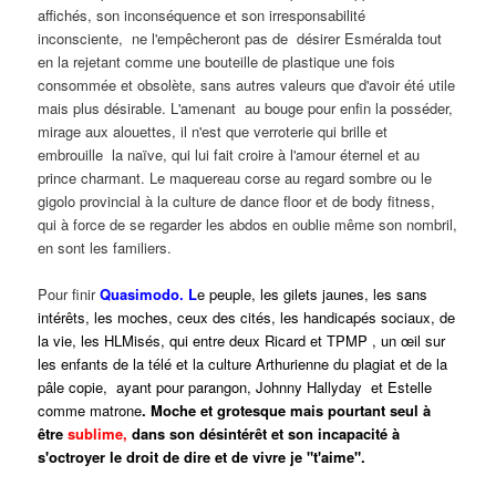
affichés, son inconséquence et son irresponsabilité
inconsciente, ne l'empêcheront pas de désirer Esméralda tout
en la rejetant comme une bouteille de plastique une fois
consommée et obsolète, sans autres valeurs que d'avoir été utile
mais plus désirable. L'amenant au bouge pour enfin la posséder,
mirage aux alouettes, il n'est que verroterie qui brille et
embrouille la naïve, qui lui fait croire à l'amour éternel et au
prince charmant. Le maquereau corse au regard sombre ou le
gigolo provincial à la culture de dance floor et de body fitness,
qui à force de se regarder les abdos en oublie même son nombril,
en sont les familiers.
Pour finir
Quasimodo. L
e peuple, les gilets jaunes, les sans
intérêts, les moches, ceux des cités, les handicapés sociaux, de
la vie, les HLMisés, qui entre deux Ricard et TPMP , un œil sur
les enfants de la télé et la culture Arthurienne du plagiat et de la
pâle copie, ayant pour parangon, Johnny Hallyday et Estelle
comme matrone
. Moche et grotesque mais pourtant seul à
être
sublime,
dans son désintérêt et son incapacité à
s'octroyer le droit de dire et de vivre je "t'aime".