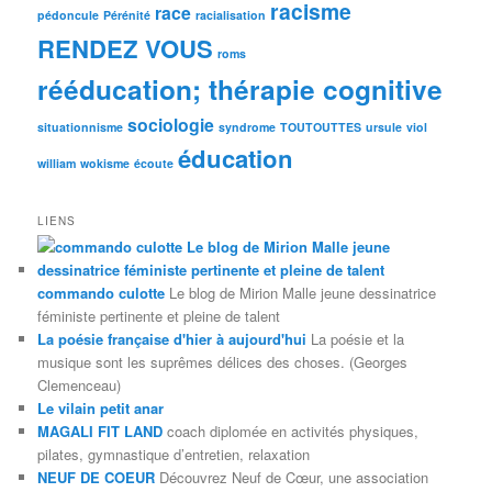
racisme
race
pédoncule
Pérénité
racialisation
RENDEZ VOUS
roms
rééducation; thérapie cognitive
sociologie
situationnisme
syndrome
TOUTOUTTES
ursule
viol
éducation
william
wokisme
écoute
LIENS
commando culotte
Le blog de Mirion Malle jeune dessinatrice
féministe pertinente et pleine de talent
La poésie française d'hier à aujourd'hui
La poésie et la
musique sont les suprêmes délices des choses. (Georges
Clemenceau)
Le vilain petit anar
MAGALI FIT LAND
coach diplomée en activités physiques,
pilates, gymnastique d’entretien, relaxation
NEUF DE COEUR
Découvrez Neuf de Cœur, une association