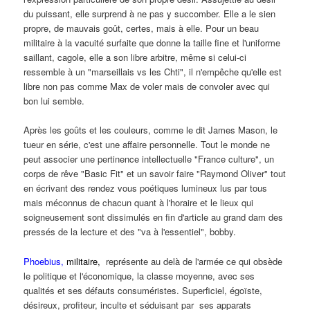
du puissant, elle surprend à ne pas y succomber. Elle a le sien
propre, de mauvais goût, certes, mais à elle. Pour un beau
militaire à la vacuité surfaite que donne la taille fine et l'uniforme
saillant, cagole, elle a son libre arbitre, même si celui-ci
ressemble à un "marseillais vs les Chti", il n'empêche qu'elle est
libre non pas comme Max de voler mais de convoler avec qui
bon lui semble.
Après les goûts et les couleurs, comme le dit James Mason, le
tueur en série, c'est une affaire personnelle. Tout le monde ne
peut associer une pertinence intellectuelle "France culture", un
corps de rêve "Basic Fit" et un savoir faire "Raymond Oliver" tout
en écrivant des rendez vous poétiques lumineux lus par tous
mais méconnus de chacun quant à l'horaire et le lieux qui
soigneusement sont dissimulés en fin d'article au grand dam des
pressés de la lecture et des "va à l'essentiel", bobby.
Phoebius,
militaire,
représente au delà de l'armée ce qui obsède
le politique et l'économique, la classe moyenne, avec ses
qualités et ses défauts consuméristes. Superficiel, égoïste,
désireux, profiteur, inculte et séduisant par ses apparats